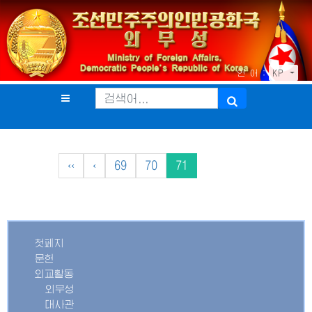
언 어 :
KP
‹‹
‹
69
70
71
첫페지
문헌
외교활동
외무성
대사관