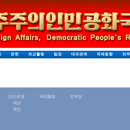
지
문헌
외교활동
립장
대외관계
국제동향
외
대외관계
국제동향
외무성
국내
국외