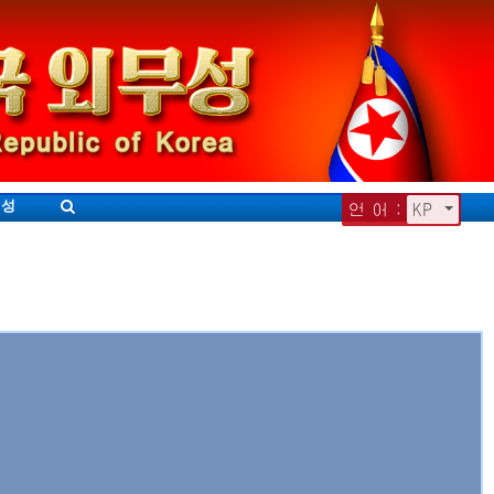
무성
언 어 :
KP