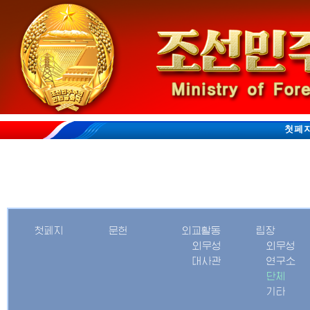
첫페
첫페지
문헌
외교활동
립장
외무성
외무성
대사관
연구소
단체
기타