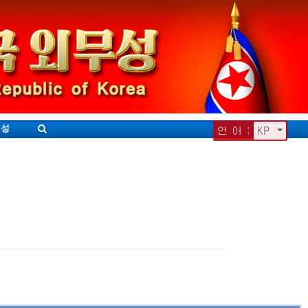
무성
언 어 :
KP