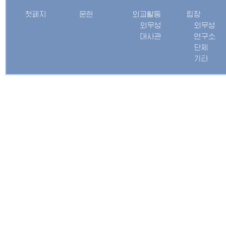
첫페지
문헌
외교활동
립장
외무성
외무성
대사관
연구소
단체
기타