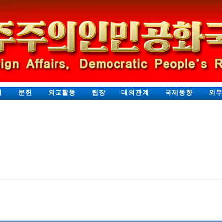
지
문헌
외교활동
립장
대외관계
국제동향
외