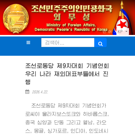
언 어 :
KP
조선로동당 제9차대회 기념연회
우리 나라 재외대표부들에서 진
행
2026.4.22.
조선로동당 제9차대회 기념연회가
로씨야 울라지보스또크와 하바롭스크,
중국 심양과 단동 그리고 윁남, 라오
스, 몽골, 싱가포르, 인디아, 인도네시