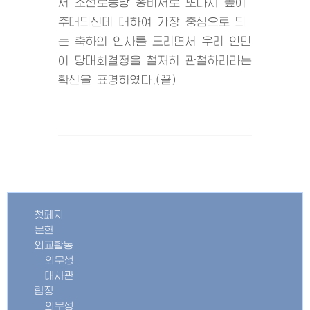
서 조선로동당 총비서로 또다시 높이
추대되신데 대하여 가장 충심으로 되
는 축하의 인사를 드리면서 우리 인민
이 당대회결정을 철저히 관철하리라는
확신을 표명하였다.(끝)
첫페지
문헌
외교활동
외무성
대사관
립장
외무성