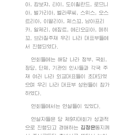
아, 캄보쟈, 타이, 도이췰란드, 로므니
아, 벌가리아, 벨라루씨, 스위스, 오스
트리아, 이딸리아, 체스꼬, 남아프리
카, 알제리, 에짚트, 에티오피아, 메히
꼬, 브라질주재 우리 나라 대표부들에
서 진행되였다.
연회들에는 해당 나라 정부, 국회,
정당, 단체, 기관의 인사들과 각국 주
재 여러 나라 외교대표들이 초대되였
으며 우리 나라 대표부 성원들이 참가
하였다.
연회들에서는 연설들이 있었다.
연설자들은 당 제9차대회가 성과적
으로 진행되고 경애하는
김정은
동지
께