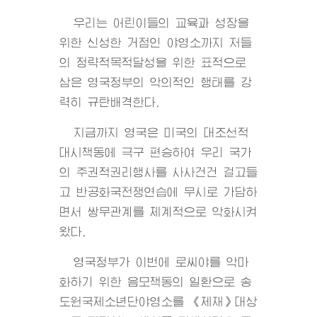
우리는 어린이들의 교육과 성장을
위한 신성한 거점인 야영소까지 저들
의 정략적목적달성을 위한 표적으로
삼은 영국정부의 악의적인 행태를 강
력히 규탄배격한다.
지금까지 영국은 미국의 대조선적
대시책동에 극구 편승하여 우리 국가
의 주권적권리행사를 사사건건 걸고들
고 반공화국전쟁연습에 무시로 가담하
면서 쌍무관계를 체계적으로 악화시켜
왔다.
영국정부가 이번에 로씨야를 악마
화하기 위한 음모책동의 일환으로 송
도원국제소년단야영소를 《제재》대상