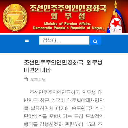
언 어 :
KP
조선민주주의인민공화국 외무성
대변인대답
2026.5.15.
조선민주주의인민공화국 외무성 대
변인은 최근 영국이 대로씨야제재명단
을 발표하면서 여기에 송도원국제소년
단야영소를 포함시키는 극히 도발적인
행위를 감행한것과 관련하여 15일 조