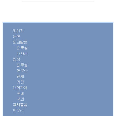
첫페지
문헌
외교활동
외무성
대사관
립장
외무성
연구소
단체
기타
대외관계
국내
국외
국제동향
외무성