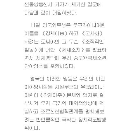
선중앙통신사 기자가 제기한 질문에
다음과 같이 대답하였다.
11일 영국외무성은 우크라이나어린
이들을 《강제이송》하고 《군사화》
하려는 로씨야의 그 무슨 《조직적인
활동》에 대한 《제재조치》를 발표하
면서 제재명단에 우리 송도원국제소년
단야영소를 포함시켰다.
영국의 이러한 망동은 우리의 어린
이야영시설을 사실무근의 우크라이나
어린이《강제이주》문제와 억지로 결
부시켜 우리 국가의 대외적영상에 먹
칠하고 조로친선협력관계를 폄훼해보
려는 반인륜적인 극악한 정치적도발행
위이다.