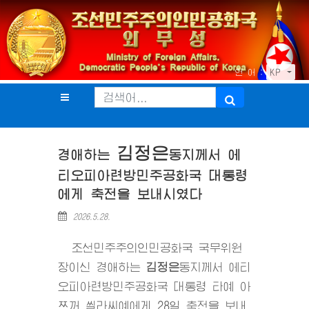
언 어 :
KP
김정은
경애하는
동지
께서 에
티오피아련방민주공화국 대통령
에게 축전을 보내시였다
2026.5.28.
조선민주주의인민공화국 국무위원
장이신 경애하는
김정은
동지
께서 에티
오피아련방민주공화국 대통령 타예 아
쯔꺼 씰라씨예에게 28일 축전을 보내