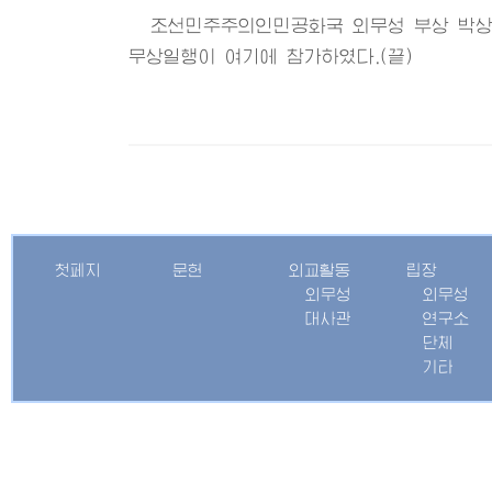
조선민주주의인민공화국 외무성 부상 박상
무상일행이 여기에 참가하였다.(끝)
첫페지
문헌
외교활동
립장
외무성
외무성
대사관
연구소
단체
기타