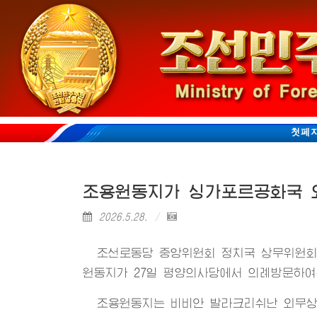
첫페
조용원동지가 싱가포르공화국 
2026.5.28.
조선로동당 중앙위원회 정치국 상무위원회
원동지가 27일 평양의사당에서 의례방문하여
조용원동지는 비비안 발라크리쉬난 외무상