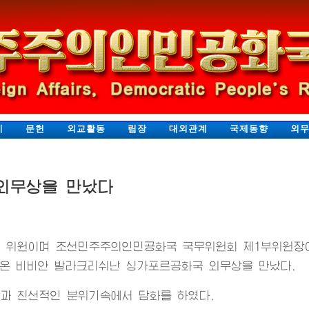
지
문헌
외교활동
립장
대외관계
국제동향
외
외무상을 만났다
 위원이며 조선민주주의인민공화국 국무위원회 제1부위원장
온 비비안 발라크리쉬난 싱가포르공화국 외무상을 만났다.
과 친선적인 분위기속에서 담화를 하였다.