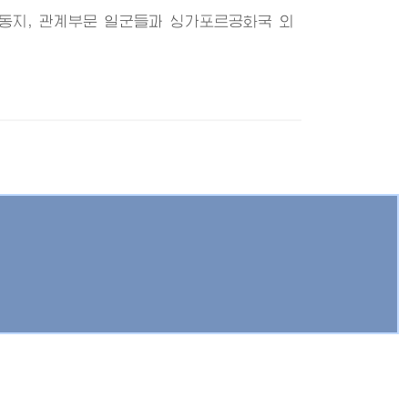
동지, 관계부문 일군들과 싱가포르공화국 외