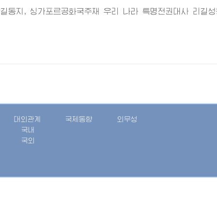
길동지, 싱가포르공화국주재 우리 나라 특명전권대사 리길성
대외관계
국제동향
외무성
국내
국외