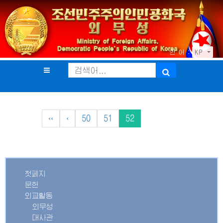
언 어 :
KP
‹‹
‹
50
51
52
첫페지
문헌
외교활동
외무성
대사관