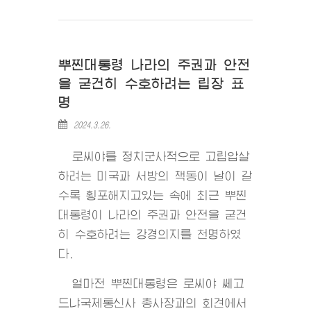
뿌찐대통령 나라의 주권과 안전
을 굳건히 수호하려는 립장 표
명
2024.3.26.
로씨야를 정치군사적으로 고립압살
하려는 미국과 서방의 책동이 날이 갈
수록 횡포해지고있는 속에 최근 뿌찐
대통령이 나라의 주권과 안전을 굳건
히 수호하려는 강경의지를 천명하였
다.
얼마전 뿌찐대통령은 로씨야 쎄고
드냐국제통신사 총사장과의 회견에서