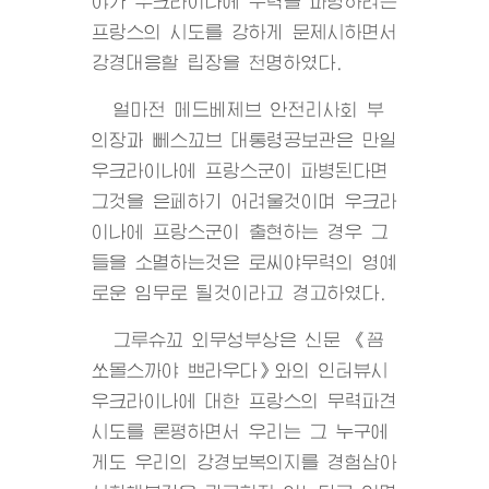
야가 우크라이나에 무력을 파병하려는
프랑스의 시도를 강하게 문제시하면서
강경대응할 립장을 천명하였다.
얼마전 메드베제브 안전리사회 부
의장과 뻬스꼬브 대통령공보관은 만일
우크라이나에 프랑스군이 파병된다면
그것을 은페하기 어려울것이며 우크라
이나에 프랑스군이 출현하는 경우 그
들을 소멸하는것은 로씨야무력의 영예
로운 임무로 될것이라고 경고하였다.
그루슈꼬 외무성부상은 신문 《꼼
쏘몰스까야 쁘라우다》와의 인터뷰시
우크라이나에 대한 프랑스의 무력파견
시도를 론평하면서 우리는 그 누구에
게도 우리의 강경보복의지를 경험삼아