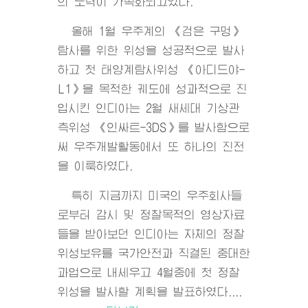
의 노력이 가속화되고있다.
올해 1월 우주계의 《검은 구멍》
탐사를 위한 위성을 성공적으로 발사
하고 첫 태양계탐사위성 《아디드야-
L1》을 목적한 궤도에 성과적으로 진
입시킨 인디아는 2월 새세대 기상관
측위성 《인싸트-3DS》를 발사함으로
써 우주개발활동에서 또 하나의 진전
을 이룩하였다.
특히 지금까지 미국의 우주회사들
로부터 감시 및 정찰목적의 영상자료
들을 받아보던 인디아는 자체의 정찰
위성보유를 국가안전과 직결된 중대한
과업으로 내세우고 4월중에 첫 정찰
위성을 발사할 계획을 발표하였다....