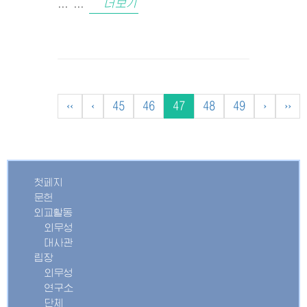
... ...
더보기
‹‹
‹
45
46
47
48
49
›
››
첫페지
문헌
외교활동
외무성
대사관
립장
외무성
연구소
단체